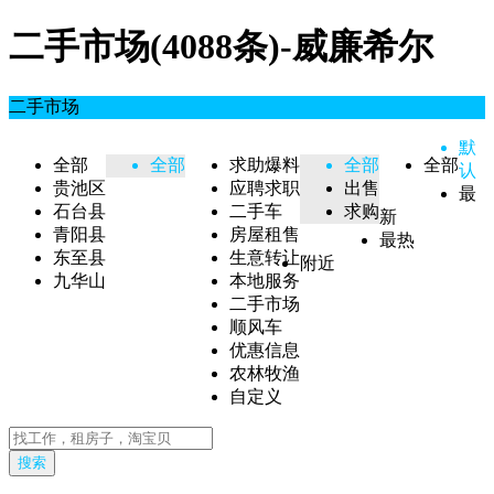
二手市场(4088条)-威廉希尔
二手市场
默
全部
全部
求助爆料
全部
全部
认
贵池区
应聘求职
出售
最
石台县
二手车
求购
新
青阳县
房屋租售
最热
东至县
生意转让
附近
九华山
本地服务
二手市场
顺风车
优惠信息
农林牧渔
自定义
搜索