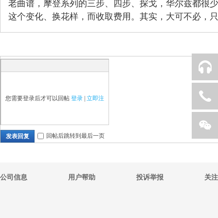
老曲谱，摩登系列的三步、四步、探戈，华尔兹都很
这个变化、换花样，而收取费用。其实，大可不必，
廉
0566-2811007
您需要登录后才可以回帖
登录
|
立即注
回帖后跳转到最后一页
发表回复
册
希
返回顶部
关注威廉希尔
公司信息
用户帮助
投诉举报
关注