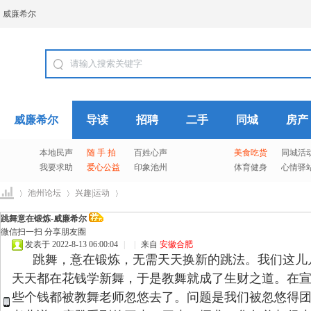
威廉希尔
威廉希尔
导读
招聘
二手
同城
房产
本地民声
随 手 拍
百姓心声
美食吃货
同城活
我要求助
爱心公益
印象池州
体育健身
心情驿
池州论坛
兴趣|运动
跳舞意在锻炼-威廉希尔
微信扫一扫 分享朋友圈
发表于 2022-8-13 06:00:04
|
|
来自
安徽合肥
威
›
›
›
跳舞，意在锻炼，无需天天换新的跳法。我们这儿
天天都在花钱学新舞，于是教舞就成了生财之道。在
些个钱都被教舞老师忽悠去了。问题是我们被忽悠得