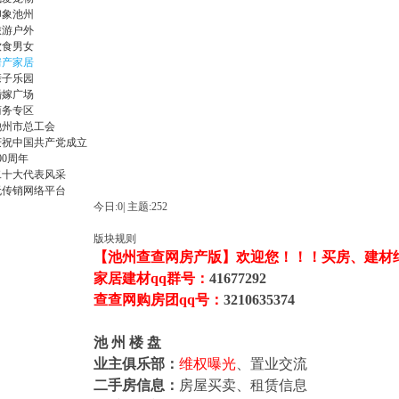
印象池州
旅游户外
饮食男女
房产家居
亲子乐园
婚嫁广场
商务专区
廉
池州市总工会
庆祝中国共产党成立
00周年
二十大代表风采
无传销网络平台
今日:
0
|
主题:
252
版块规则
【池州查查网房产版】欢迎您！！！买房、建材
家居建材qq群号：
41677292
希
查查网购房团qq号：
3210635374
池 州 楼 盘
业主俱乐部：
维权曝光
、置业交流
二手房信息：
房屋买卖、租赁信息