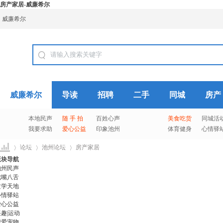
房产家居-威廉希尔
威廉希尔
威廉希尔
导读
招聘
二手
同城
房产
本地民声
随 手 拍
百姓心声
美食吃货
同城活
我要求助
爱心公益
印象池州
体育健身
心情驿
论坛
池州论坛
房产家居
版块导航
池州民声
七嘴八舌
文学天地
威
»
›
›
心情驿站
爱心公益
趣|运动
我爱宠物