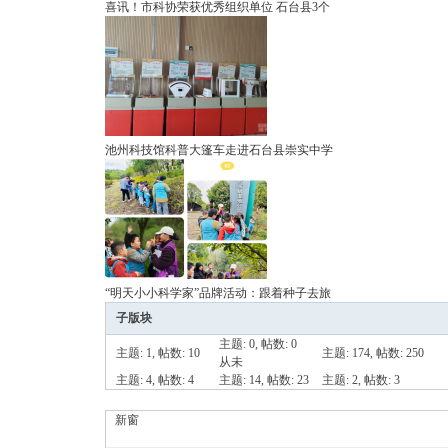
喜讯！​市科协荣获优秀组织单位 石台县3个
池州科技馆科普大篷车走进石台县崇实中学
“明天小小科学家”品牌活动：跟着种子去旅
子版块
主题: 0
,
帖数: 0
主题: 1
,
帖数: 10
主题: 174
,
帖数: 250
从未
主题: 4
,
帖数: 4
主题: 14
,
帖数: 23
主题: 2
,
帖数: 3
新窗