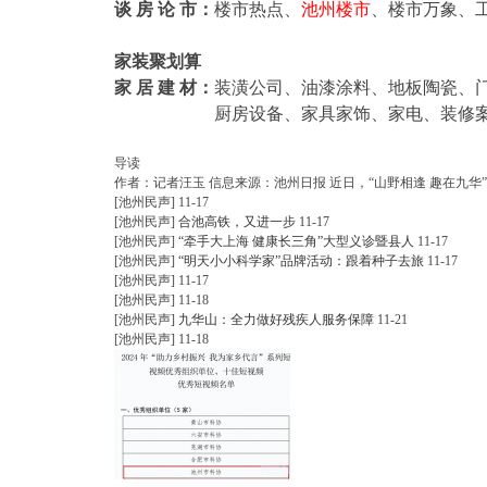
谈 房 论 市：
楼市热点、
池州楼市
、楼市万象、
家装聚划算
家 居 建 材：
装潢公司、油漆涂料、地板陶瓷、
尔
厨房设备、家具家饰、家电、装修案例
导读
作者：记者汪玉 信息来源：池州日报 近日，“山野相逢 趣在九华
[池州民声]
11-17
[池州民声]
合池高铁，又进一步
11-17
[池州民声]
“牵手大上海 健康长三角”大型义诊暨县人
11-17
[池州民声]
“明天小小科学家”品牌活动：跟着种子去旅
11-17
[池州民声]
11-17
[池州民声]
11-18
[池州民声]
九华山：全力做好残疾人服务保障
11-21
[池州民声]
11-18