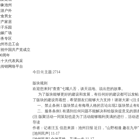
印象池州
旅游户外
饮食男女
房产家居
亲子乐园
婚嫁广场
商务专区
廉
池州市总工会
庆祝中国共产党成立
00周年
二十大代表风采
无传销网络平台
今日:
0
|
主题:
2714
版块规则
欢迎您来到“查查”七嘴八舌，谈天说地、说出您的故事。
为了版块能够更好的建设和发展，有任何好的建议都可以发帖同
了版块的建设而着想，希望朋友们能够大力支持！谢谢大家~(注:
希
一、禁止条例:1.版块禁止有侮辱人格的言论出现2.版块禁止有
二、服务条例1.有遇到任何问题不能解决和给版块提意见的朋友
(注:版聚活动一同策划也是为了活动能够顺利美满的进行，活动
导读
作者：记者汪玉 信息来源：池州日报 近日，“山野相逢 趣在九华
[池州民声]
11-17