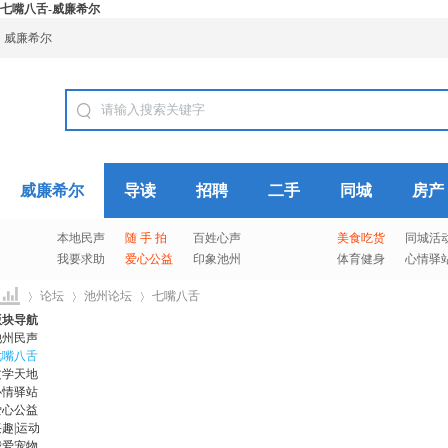
七嘴八舌-威廉希尔
威廉希尔
威廉希尔
导读
招聘
二手
同城
房产
本地民声
随 手 拍
百姓心声
美食吃货
同城活
我要求助
爱心公益
印象池州
体育健身
心情驿
论坛
池州论坛
七嘴八舌
版块导航
池州民声
七嘴八舌
文学天地
威
»
›
›
心情驿站
爱心公益
趣|运动
我爱宠物