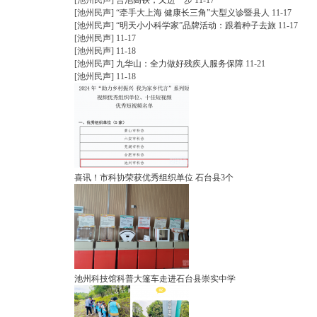
[池州民声]
合池高铁，又进一步
11-17
[池州民声]
“牵手大上海 健康长三角”大型义诊暨县人
11-17
[池州民声]
“明天小小科学家”品牌活动：跟着种子去旅
11-17
[池州民声]
11-17
[池州民声]
11-18
尔
[池州民声]
九华山：全力做好残疾人服务保障
11-21
[池州民声]
11-18
喜讯！​市科协荣获优秀组织单位 石台县3个
池州科技馆科普大篷车走进石台县崇实中学