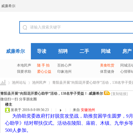
威廉希尔
威廉希尔
导读
招聘
二手
同城
房产
本地民声
随 手 拍
百姓心声
美食吃货
同城活
我要求助
爱心公益
印象池州
体育健身
心情驿
池州论坛
池州民声
青阳县开展“向阳花开爱心助学”活动，138名学子受益！
青阳县开展“向阳花开爱心助学”活动，138名学子受益！-威廉希尔
[复制链接]
微信扫一扫 分享朋友圈
楼主
威
›
›
›
发表于 2019-9-9 09:56:23
|
|
|
|
来自
安徽池州
为协助党委政府打好脱贫攻坚战，助推贫困学生圆梦，9月
心助学》结对帮扶仪式。活动在陵阳、庙前、木镇、九华乡等
500人参加。